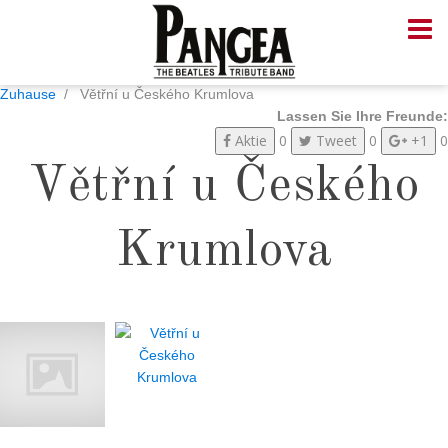
Zuhause
Větřní u Českého Krumlova
Lassen Sie Ihre Freunde:
Aktie
0
Tweet
0
+1
0
Větřní u Českého
Krumlova