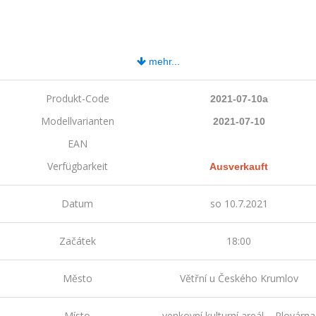
mehr...
Produkt-Code
2021-07-10a
Modellvarianten
2021-07-10
EAN
Verfügbarkeit
Ausverkauft
Datum
so 10.7.2021
Začátek
18:00
Město
Větřní u Českého Krumlov
Místo
venkovní kulturní areál – Plovárna