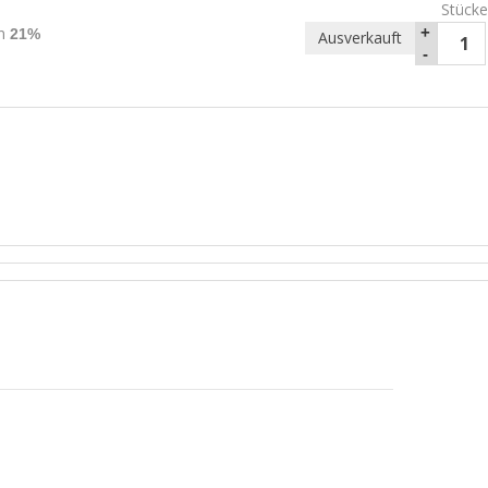
Stücke
rn
+
21%
Ausverkauft
-