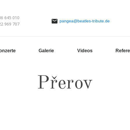
36 645 010
pangea@beatles-tribute.de
22 969 707
onzerte
Galerie
Videos
Refer
Přerov