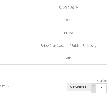
St 25.9.2019
18:30
Praha
Britská ambasáda / British Embassy
VIP
Stücke
rn
+
21%
Ausverkauft
-