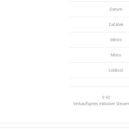
Datum
Začátek
Město
Místo
Událost
0 Kč
Verkaufspreis inklusive Steue