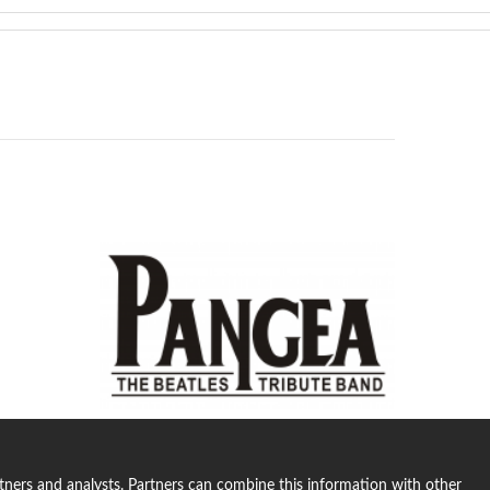
rtners and analysts. Partners can combine this information with other