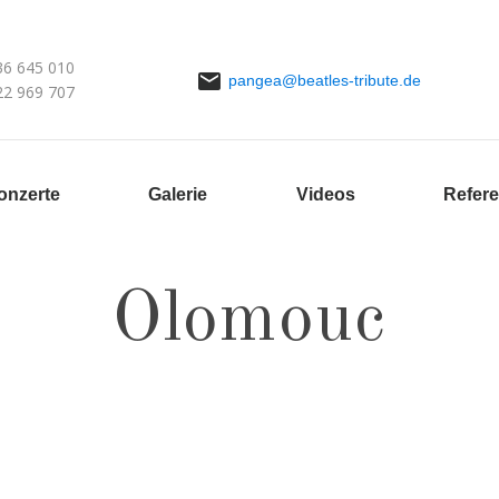
36 645 010
pangea@beatles-tribute.de
22 969 707
onzerte
Galerie
Videos
Refer
Olomouc