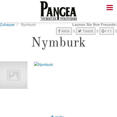
Zuhause
Nymburk
Lassen Sie Ihre Freunde:
Aktie
0
Tweet
0
+1
0
Nymburk
mehr...