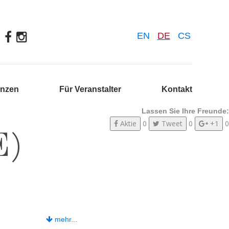
EN
DE
CS
enzen
Für Veranstalter
Kontakt
Lassen Sie Ihre Freunde:
Aktie
0
Tweet
0
+1
0
E)
mehr...