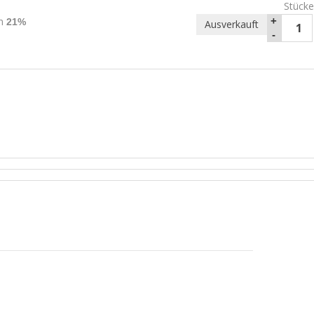
Stücke
rn
+
21%
Ausverkauft
-