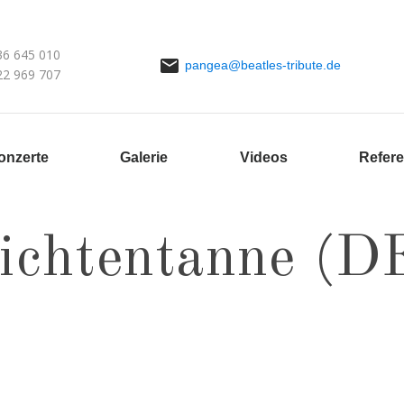
36 645 010
pangea@beatles-tribute.de
22 969 707
onzerte
Galerie
Videos
Refer
ichtentanne (D