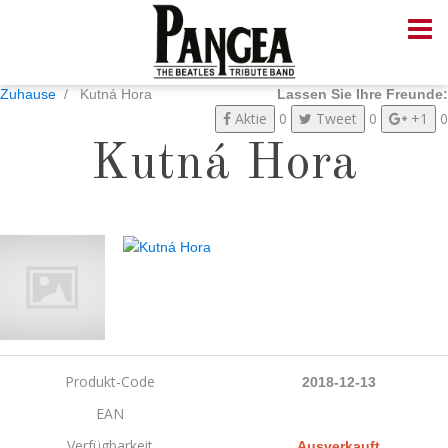
Zuhause
Kutná Hora
Lassen Sie Ihre Freunde:
Aktie
0
Tweet
0
+1
0
Kutná Hora
Produkt-Code
2018-12-13
EAN
Verfügbarkeit
Ausverkauft