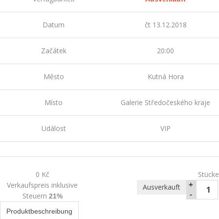
Datum
čt 13.12.2018
Začátek
20:00
Město
Kutná Hora
Místo
Galerie Středočeského kraje
Událost
VIP
0 Kč
Stücke
Verkaufspreis inklusive
+
Ausverkauft
-
Steuern
21%
Produktbeschreibung