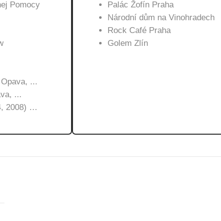
znej Pomocy
Palác Žofín Praha
Národní dům na Vinohradech
Rock Café Praha
w
Golem Zlín
 Opava, ...
a, ...
4, 2008) …