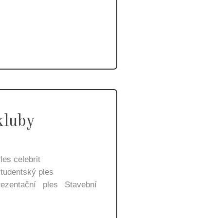
kluby
es celebrit
tudentský ples
zentační ples Stavební