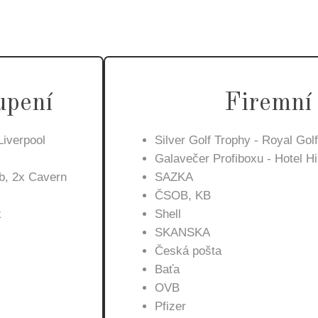
upení
Firemní
iverpool
Silver Golf Trophy - Royal Go
Galavečer Profiboxu - Hotel Hi
b, 2x Cavern
SAZKA
ČSOB, KB
k
Shell
SKANSKA
Česká pošta
Baťa
OVB
Pfizer