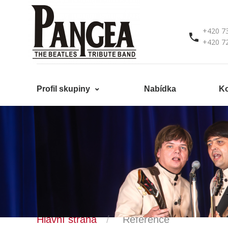
+420 7
+420 7
Profil skupiny
Nabídka
Ko
Hlavní strana
Reference