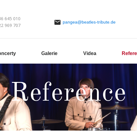
36 645 010
pangea@beatles-tribute.de
22 969 707
ncerty
Galerie
Videa
Refer
Reference