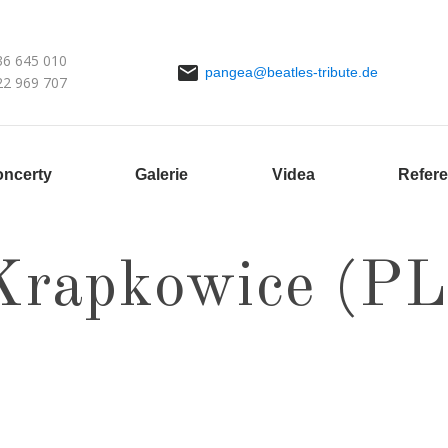
36 645 010
pangea@beatles-tribute.de
22 969 707
ncerty
Galerie
Videa
Refer
Krapkowice (PL