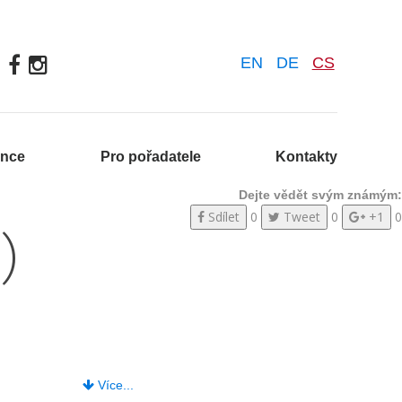
EN
DE
CS
ence
Pro pořadatele
Kontakty
Dejte vědět svým známým:
Sdílet
0
Tweet
0
+1
0
)
Více...